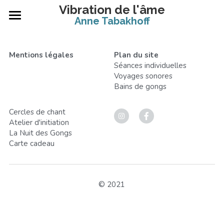
Vibration de l'âme
×
Anne Tabakhoff
LES CATÉGORIES DE LA BOUTIQUE
Accueil
Mentions légales
Plan du site
Toutes les catégories
Les séances
Séances individuelles
Voyages sonores
Evènements
Massages vibratoires
Bains de gong
s
Séances collectives
Pour les professionnels
Cercles de chant
Atelier d'initiation
Ateliers d'initiation
Carte cadeau
La Nuit des Gongs
Carte cadeau
Qui suis-je ?
Musique
© 2021
Contact
Showroom