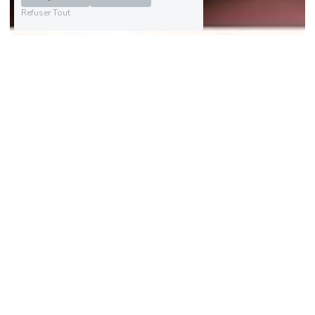
Refuser Tout
Tu penses être 
simplement 
fatigué(e), mais tu 
es déjà
en mode survie...
Ton système nerveux est ton 
protecteur et ta boussole. 
Son but ? Te maintenir en vie, en 